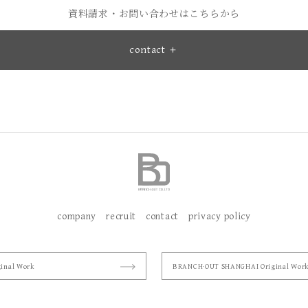
資料請求・お問い合わせはこちらから
contact ＋
company
recruit
contact
privacy policy
inal Work
BRANCH·OUT SHANGHAI Original Wor