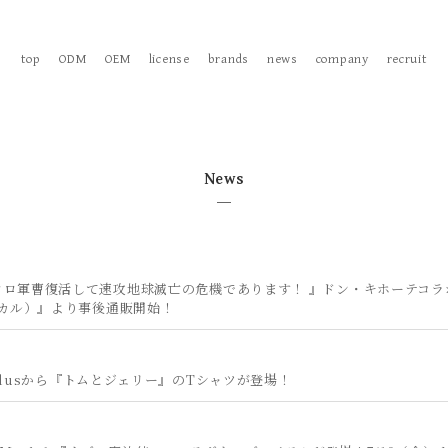
top
ODM
OEM
license
brands
news
company
recruit
News
ロロ軍曹復活して速攻地球滅亡の危機であります！ 』ドン・キホーテコラ
イカル）』より事後通販開始！
S plusから『トムとジェリー』のTシャツが登場！