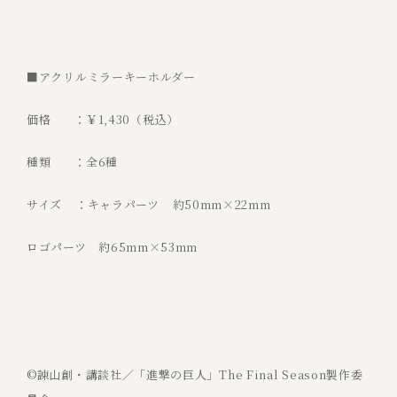
■アクリルミラーキーホルダー
価格 ：￥1,430（税込）
種類 ：全6種
サイズ ：キャラパーツ 約50mm×22mm
ロゴパーツ 約65mm×53mm
©諫山創・講談社／「進撃の巨人」The Final Season製作委