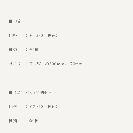
■巾着
価格 ：￥1,320（税込）
種類 ：全1種
サイズ ：H×W 約200mm×170mm
■ミニ缶バッジ6個セット
価格 ：￥2,310（税込）
種類 ：全1種