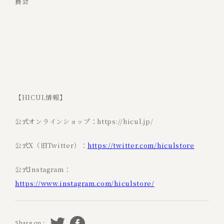
員会
【HICUL情報】
公式オンラインショップ：https://hicul.jp/
公式X（旧Twitter）：
https://twitter.com/hiculstore
公式Instagram：
https://www.instagram.com/hiculstore/
Share on :