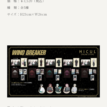
価 格：￥3,520（税込）
種 類：全5種
サイズ：H23cm×W26cm