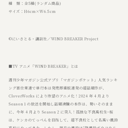
種 類：全5種(ランダム商品)
サイズ：H6cm×W6.5cm
©にいさとる・講談社／WIND BREAKER Project
■TV アニメ「WIND BREAKER」とは
週刊少年マガジン公式アプリ「マガジンポケット」人気ランキ
ング首位常連で単行本は発売即重版連発の超話題作が、
CloverWorks により待望のアニメ化！2024 年 4 月より
Season 1 の放送を開始し話題沸騰の本作は、勢いそのまま
に、今年 4 月より Season 2 に突入！孤独な不良高校生･桜
は、ケンカのてっぺんを目指して、超不良校として名高い風鈴
高校にやってきた。しかし、現在の風鈴は“防風鈴ボウフウリ